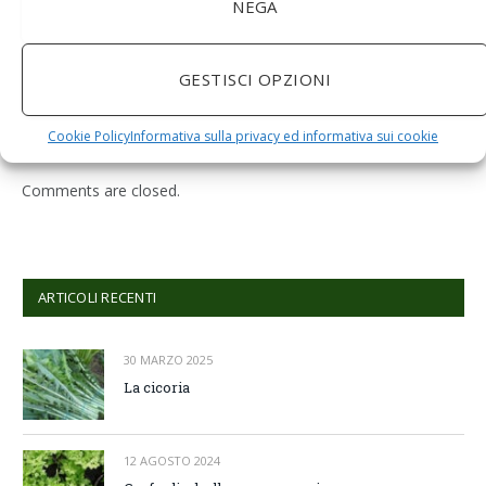
NEGA
BuoQua Estrattore di Succo Manuale per Le Erbe di
Grano Spremiagrumi in Acciaio Inox A Mano Erba di
GESTISCI OPZIONI
Grano Spremi Frutta Verdura Estrattore di Succo
Professionale
Cookie Policy
Informativa sulla privacy ed informativa sui cookie
Comments are closed.
ARTICOLI RECENTI
30 MARZO 2025
La cicoria
12 AGOSTO 2024