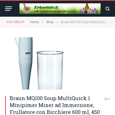
YOU ARE AT:
Home
Shop
Braun MQ100 Soup MultiQuick 1 Minipimer Mixer ad Immersione, Frullatore con Bicchiere 600 ml, 450 W, Plastica, Bianco/Verde
»
»
Braun MQ100 Soup MultiQuick 1
0
Minipimer Mixer ad Immersione,
Frullatore con Bicchiere 600 ml, 450