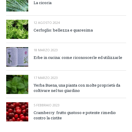
La cicoria
12 AGOSTO 2024
Cerfoglio: bellezza e quaresima
18 MARZO 2023
Erbe in cucina: come riconoscerle ed utilizzarle
17 MARZO 2023
Yerba Buena, una pianta con molte proprietà da
coltivare nel tuo giardino
5 FEBBRAIO 2023
Cramberry: frutto gustoso e potente rimedio
contro la cistite