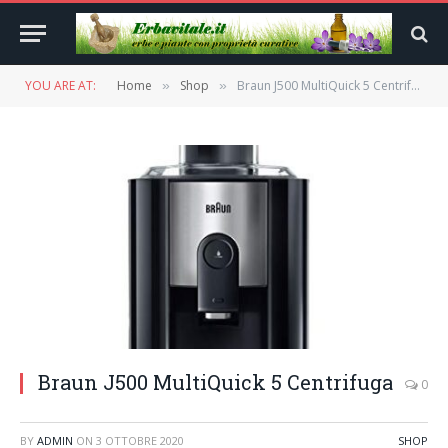
YOU ARE AT:
Home
Shop
Braun J500 MultiQuick 5 Centrifuga
»
»
Braun J500 MultiQuick 5 Centrifuga
0
BY
ADMIN
ON
3 OTTOBRE 2020
SHOP