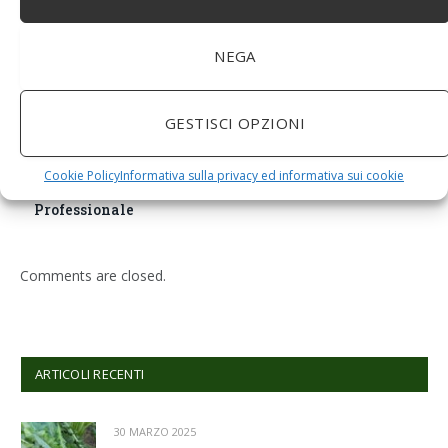
NEGA
GESTISCI OPZIONI
BuoQua Estrattore di Succo Manuale per Le Erbe di
Grano Spremiagrumi in Acciaio Inox A Mano Erba di
Cookie Policy
Informativa sulla privacy ed informativa sui cookie
Grano Spremi Frutta Verdura Estrattore di Succo
Professionale
Comments are closed.
ARTICOLI RECENTI
30 MARZO 2025