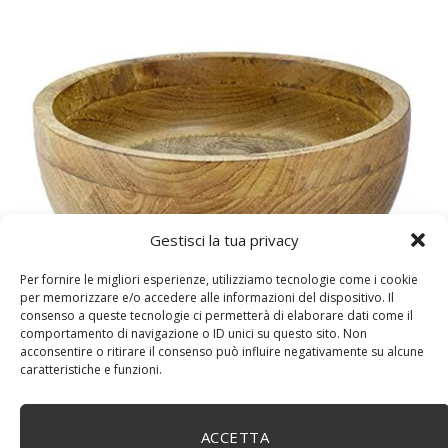
Gestisci la tua privacy
DM House Insalatiera grande in legno di mango, XXL,
Per fornire le migliori esperienze, utilizziamo tecnologie come i cookie
24,5cm Ø x 9,5 cm di altezza, finitura a cera naturale
per memorizzare e/o accedere alle informazioni del dispositivo. Il
senza vernice artificiale. Fatto a mano, stile e design
consenso a queste tecnologie ci permetterà di elaborare dati come il
unici.
comportamento di navigazione o ID unici su questo sito. Non
acconsentire o ritirare il consenso può influire negativamente su alcune
caratteristiche e funzioni.
ACCETTA