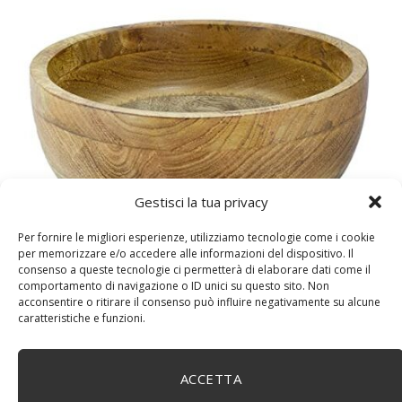
Gestisci la tua privacy
DM House Insalatiera grande in legno di mango, XXL,
24,5cm Ø x 9,5 cm di altezza, finitura a cera naturale
Per fornire le migliori esperienze, utilizziamo tecnologie come i cookie
senza vernice artificiale. Fatto a mano, stile e design
per memorizzare e/o accedere alle informazioni del dispositivo. Il
unici.
consenso a queste tecnologie ci permetterà di elaborare dati come il
comportamento di navigazione o ID unici su questo sito. Non
acconsentire o ritirare il consenso può influire negativamente su alcune
caratteristiche e funzioni.
ACCETTA