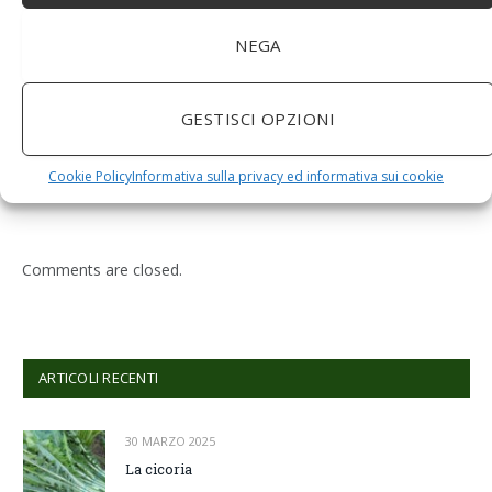
NEGA
GESTISCI OPZIONI
BuoQua Estrattore di Succo Manuale per Le Erbe di
Grano Spremiagrumi in Acciaio Inox A Mano Erba di
Grano Spremi Frutta Verdura Estrattore di Succo
Cookie Policy
Informativa sulla privacy ed informativa sui cookie
Professionale
Comments are closed.
ARTICOLI RECENTI
30 MARZO 2025
La cicoria