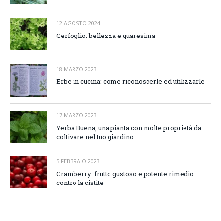
12 AGOSTO 2024
Cerfoglio: bellezza e quaresima
18 MARZO 2023
Erbe in cucina: come riconoscerle ed utilizzarle
17 MARZO 2023
Yerba Buena, una pianta con molte proprietà da
coltivare nel tuo giardino
5 FEBBRAIO 2023
Cramberry: frutto gustoso e potente rimedio
contro la cistite