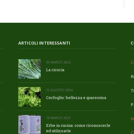
ARTICOLI INTERESSANTI
C
C
30 MARZO 2025
La cicoria
R
Tu
12 AGOSTO 2024
Cerfoglio: bellezza e quaresima
P
18 MARZO 2023
I
Erbe in cucina: come riconoscerle
ed utilizzarle
C