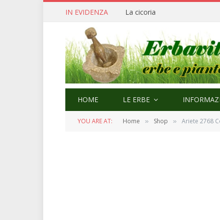
IN EVIDENZA
La cicoria
HOME
LE ERBE
INFORMAZI
YOU ARE AT:
Home
Shop
Ariete 2768 C
»
»