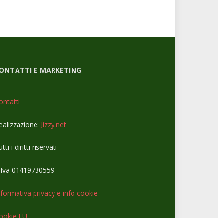
ONTATTI E MARKETING
ontatti
ealizzazione:
Jizzy.net
tti i diritti riservati
.Iva 01419730559
nformativa privacy e info cookie
ookie EU