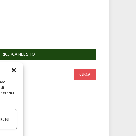
RICERCA NEL SITO
 e/o
 di
onsentire
IONI