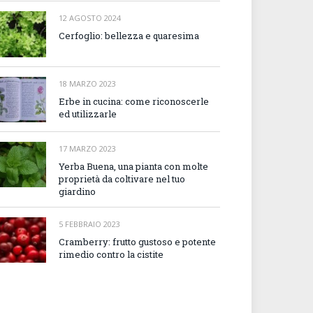
12 AGOSTO 2024
Cerfoglio: bellezza e quaresima
18 MARZO 2023
Erbe in cucina: come riconoscerle
ed utilizzarle
17 MARZO 2023
Yerba Buena, una pianta con molte
proprietà da coltivare nel tuo
giardino
5 FEBBRAIO 2023
Cramberry: frutto gustoso e potente
rimedio contro la cistite