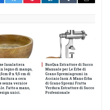
cebook
Twitter
Pinterest
LinkedIn
Tumblr
Email
e Insalatiera
BuoQua Estrattore di Succo
in legno di mango,
Manuale per Le Erbe di
5cm Ø x 9,5 cm di
Grano Spremiagrumi in
 finitura a cera
Acciaio Inox A Mano Erba
e senza vernice
di Grano Spremi Frutta
ale. Fatto a mano,
Verdura Estrattore di Succo
design unici.
Professionale