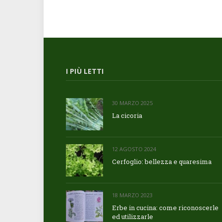
I PIÙ LETTI
30 MARZO 2025
La cicoria
12 AGOSTO 2024
Cerfoglio: bellezza e quaresima
18 MARZO 2023
Erbe in cucina: come riconoscerle
ed utilizzarle