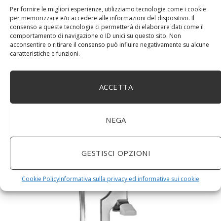
Per fornire le migliori esperienze, utilizziamo tecnologie come i cookie
per memorizzare e/o accedere alle informazioni del dispositivo. Il
consenso a queste tecnologie ci permetterà di elaborare dati come il
comportamento di navigazione o ID unici su questo sito. Non
acconsentire o ritirare il consenso può influire negativamente su alcune
caratteristiche e funzioni.
ACCETTA
DM House Insalatiera grande in legno di mango, XXL,
24,5cm Ø x 9,5 cm di altezza, finitura a cera naturale
senza vernice artificiale. Fatto a mano, stile e design
NEGA
unici.
GESTISCI OPZIONI
Cookie Policy
Informativa sulla privacy ed informativa sui cookie