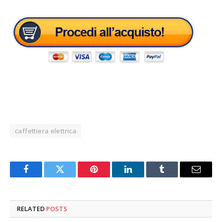
caffettiera elettrica
Facebook
Twitter
Pinterest
LinkedIn
Tumblr
Email
RELATED
POSTS