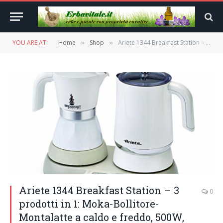
YOU ARE AT:
Home
Shop
Ariete 1344 Breakfast Station – 3 prodotti in 1: Moka-Bollitore-Montalatte a caldo e freddo, 500W, 4/2 tazze, Mantenimento caffè in caldo, 5 funzioni, Bianco
»
»
Ariete 1344 Breakfast Station – 3
0
prodotti in 1: Moka-Bollitore-
Montalatte a caldo e freddo, 500W,