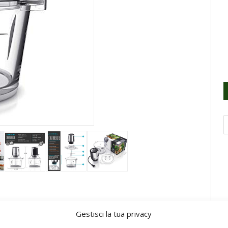
ciaio inossidabile montate a varie altezze, il
Gestisci la tua privacy
ti più duri come erbe aromatiche e la frutta secca,