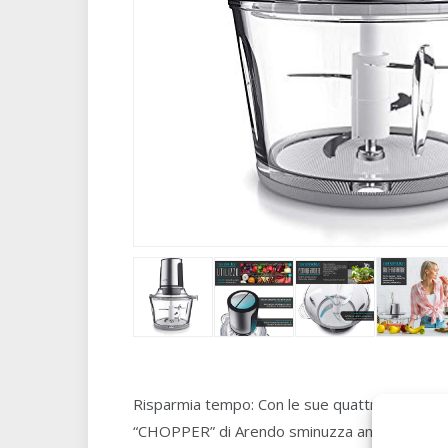
Risparmia tempo: Con le sue quattro lame in ac
“CHOPPER” di Arendo sminuzza anche gli alimen