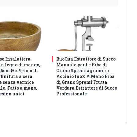
e Insalatiera
BuoQua Estrattore di Succo
in legno di mango,
Manuale per Le Erbe di
5cm Ø x 9,5 cm di
Grano Spremiagrumi in
 finitura a cera
Acciaio Inox A Mano Erba
e senza vernice
di Grano Spremi Frutta
ale. Fatto a mano,
Verdura Estrattore di Succo
design unici.
Professionale