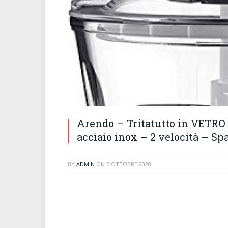
Arendo – Tritatutto in VETRO d
acciaio inox – 2 velocità – S
BY
ADMIN
ON
5 OTTOBRE 2020