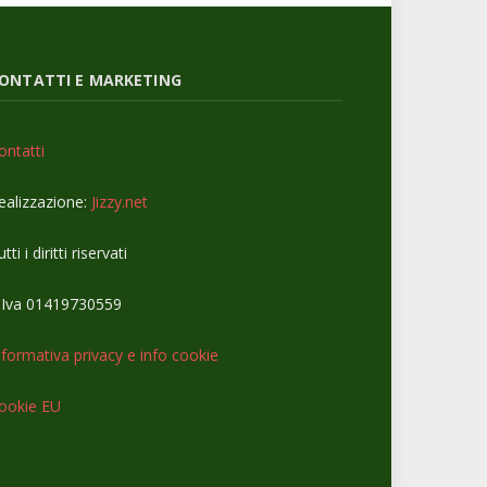
ONTATTI E MARKETING
ontatti
ealizzazione:
Jizzy.net
tti i diritti riservati
.Iva 01419730559
nformativa privacy e info cookie
ookie EU