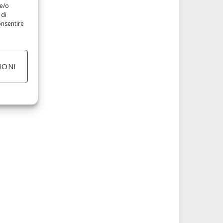
 e/o
 di
onsentire
IONI