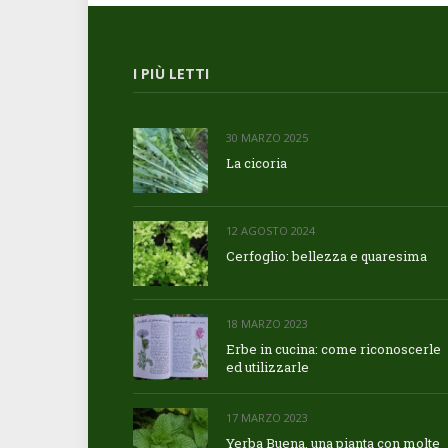
I PIÙ LETTI
30 MARZO 2025
La cicoria
12 AGOSTO 2024
Cerfoglio: bellezza e quaresima
18 MARZO 2023
Erbe in cucina: come riconoscerle
ed utilizzarle
17 MARZO 2023
Yerba Buena, una pianta con molte