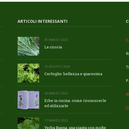
ARTICOLI INTERESSANTI
C
C
30 MARZO 2025
La cicoria
R
Tu
12 AGOSTO 2024
Cerfoglio: bellezza e quaresima
P
18 MARZO 2023
I
Erbe in cucina: come riconoscerle
ed utilizzarle
C
17 MARZO 2023
Yerba Buena, una pianta con molte