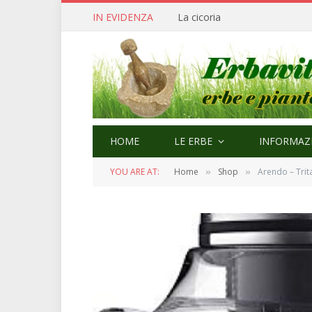
IN EVIDENZA
Cerfoglio: bellezza e quaresi
HOME
LE ERBE
INFORMAZI
YOU ARE AT:
Home
Shop
Arendo – Trita
»
»