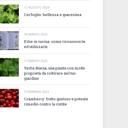
12 AGOSTO 2024
Cerfoglio: bellezza e quaresima
18 MARZO 2023
Erbe in cucina: come riconoscerle
ed utilizzarle
17 MARZO 2023
Yerba Buena, una pianta con molte
proprietà da coltivare nel tuo
giardino
5 FEBBRAIO 2023
Cramberry: frutto gustoso e potente
rimedio contro la cistite