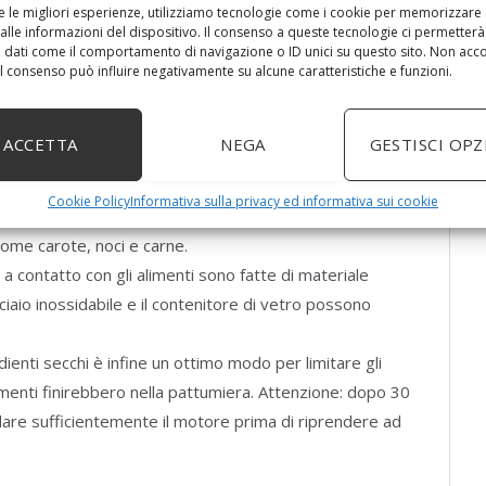
io stagionato, biscotti o erbe aromatiche. Potente,
re le migliori esperienze, utilizziamo tecnologie come i cookie per memorizzare
alle informazioni del dispositivo. Il consenso a queste tecnologie ci permetterà
e disinfettare. | Numero articolo 303934
 dati come il comportamento di navigazione o ID unici su questo sito. Non acc
1,5 litri, il vetro è il miglior materiale da utilizzare per
 il consenso può influire negativamente su alcune caratteristiche e funzioni.
renza ideale e lavabile in lavastoviglie. Potranno essere
ario genere quali: verdure cotte e crude, carne, pesce, e
ACCETTA
NEGA
GESTISCI OPZ
zuppe, passati, tartare o impasti per polpette
ili da selezionare grazie ai grandi pulsanti posti sulla
Cookie Policy
Informativa sulla privacy ed informativa sui cookie
sa velocità per ingredienti morbidi come frutta, aglio e
i come carote, noci e carne.
a contatto con gli alimenti sono fatte di materiale
cciaio inossidabile e il contenitore di vetro possono
redienti secchi è infine un ottimo modo per limitare gli
imenti finirebbero nella pattumiera. Attenzione: dopo 30
ddare sufficientemente il motore prima di riprendere ad