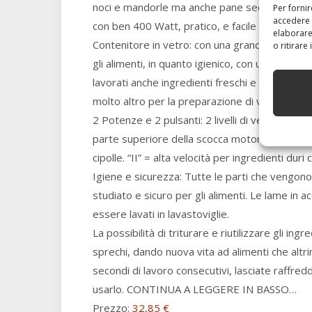
noci e mandorle ma anche pane secco, formagg
Per forni
accedere 
con ben 400 Watt, pratico, e facile da pulire 
elaborare
Contenitore in vetro: con una grande capienza di 
o ritirare
gli alimenti, in quanto igienico, con una traspa
lavorati anche ingredienti freschi e caldi di v
molto altro per la preparazione di vellutate, 
2 Potenze e 2 pulsanti: 2 livelli di velocità, fac
parte superiore della scocca motore. “I” = bas
cipolle. “II” = alta velocità per ingredienti dur
Igiene e sicurezza: Tutte le parti che vengono 
studiato e sicuro per gli alimenti. Le lame in a
essere lavati in lavastoviglie.
La possibilità di triturare e riutilizzare gli ing
sprechi, dando nuova vita ad alimenti che altr
secondi di lavoro consecutivi, lasciate raffre
usarlo. CONTINUA A LEGGERE IN BASSO…
Prezzo:
32,85 €