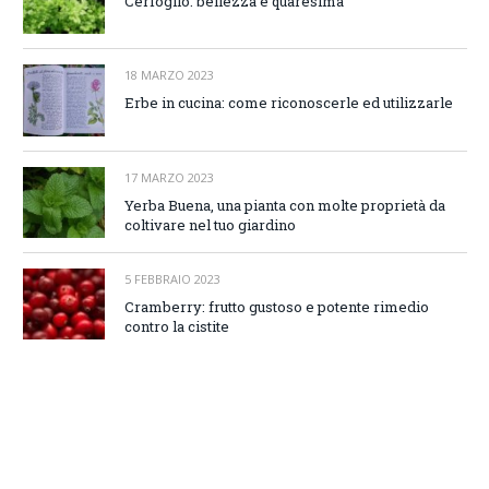
Cerfoglio: bellezza e quaresima
18 MARZO 2023
Erbe in cucina: come riconoscerle ed utilizzarle
17 MARZO 2023
Yerba Buena, una pianta con molte proprietà da
coltivare nel tuo giardino
5 FEBBRAIO 2023
Cramberry: frutto gustoso e potente rimedio
contro la cistite