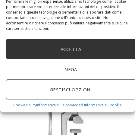
Per fornire le migliori esperienze, utilizziamo tecnologie come i cookie
per memorizzare e/o accedere alle informazioni del dispositivo. Il
consenso a queste tecnologie ci permetterà di elaborare dati come il
comportamento di navigazione o ID unici su questo sito. Non
acconsentire o ritirare il consenso può influire negativamente su alcune
caratteristiche e funzioni.
DM House Insalatiera grande in legno di mango, XXL,
ACCETTA
24,5cm Ø x 9,5 cm di altezza, finitura a cera naturale
senza vernice artificiale. Fatto a mano, stile e design
unici.
NEGA
GESTISCI OPZIONI
Cookie Policy
Informativa sulla privacy ed informativa sui cookie