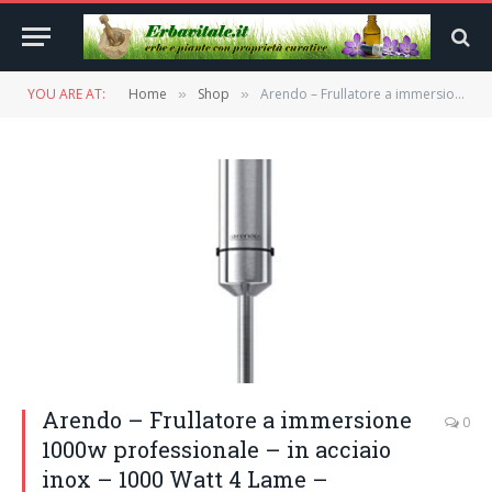
YOU ARE AT:
Home
Shop
Arendo – Frullatore a immersione 1000w professionale – in acciaio inox – 1000 Watt 4 Lame – Minipimer – Tasto turbo – supporto lame Lavabile in lavastoviglie – argento
»
»
Arendo – Frullatore a immersione
0
1000w professionale – in acciaio
inox – 1000 Watt 4 Lame –