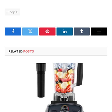
Scopa
Facebook
Twitter
Pinterest
LinkedIn
Tumblr
Email
RELATED
POSTS