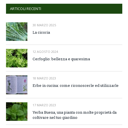
ARTICOLI RECENTI
30 MARZO 2025
La cicoria
12 AGOSTO 2024
Cerfoglio: bellezza e quaresima
18 MARZO 2023
Erbe in cucina: come riconoscerle ed utilizzarle
17 MARZO 2023
Yerba Buena, una pianta con molte proprietà da
coltivare nel tuo giardino