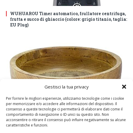
WUHUAROU Timer automatico, frullatore centrifuga,
frutta e succo di ghiaccio (colore: grigio titanio, taglia:
EU Plug)
Gestisci la tua privacy
Per fornire le migliori esperienze, utilizziamo tecnologie come i cookie
per memorizzare e/o accedere alle informazioni del dispositivo. Il
DM House Insalatiera grande in legno di mango, XXL,
consenso a queste tecnologie ci permetterà di elaborare dati come il
24,5cm Ø x 9,5 cm di altezza, finitura a cera naturale
comportamento di navigazione o ID unici su questo sito. Non
senza vernice artificiale. Fatto a mano, stile e design
acconsentire o ritirare il consenso può influire negativamente su alcune
caratteristiche e funzioni.
unici.