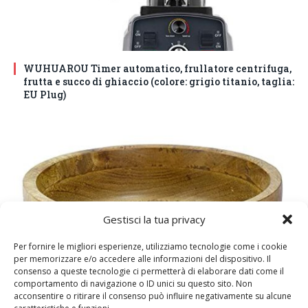
WUHUAROU Timer automatico, frullatore centrifuga,
frutta e succo di ghiaccio (colore: grigio titanio, taglia:
EU Plug)
Gestisci la tua privacy
Per fornire le migliori esperienze, utilizziamo tecnologie come i cookie
per memorizzare e/o accedere alle informazioni del dispositivo. Il
consenso a queste tecnologie ci permetterà di elaborare dati come il
comportamento di navigazione o ID unici su questo sito. Non
DM House Insalatiera grande in legno di mango, XXL,
acconsentire o ritirare il consenso può influire negativamente su alcune
24,5cm Ø x 9,5 cm di altezza, finitura a cera naturale