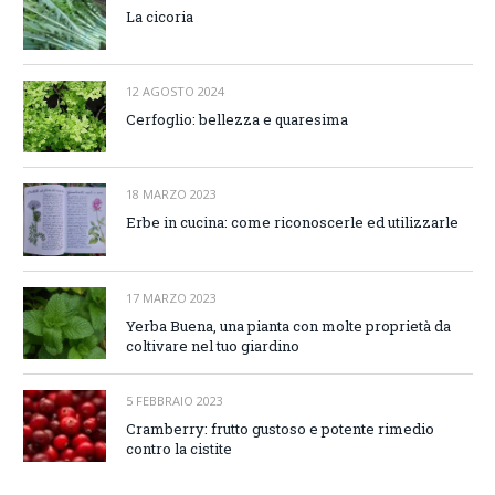
La cicoria
12 AGOSTO 2024
Cerfoglio: bellezza e quaresima
18 MARZO 2023
Erbe in cucina: come riconoscerle ed utilizzarle
17 MARZO 2023
Yerba Buena, una pianta con molte proprietà da
coltivare nel tuo giardino
5 FEBBRAIO 2023
Cramberry: frutto gustoso e potente rimedio
contro la cistite