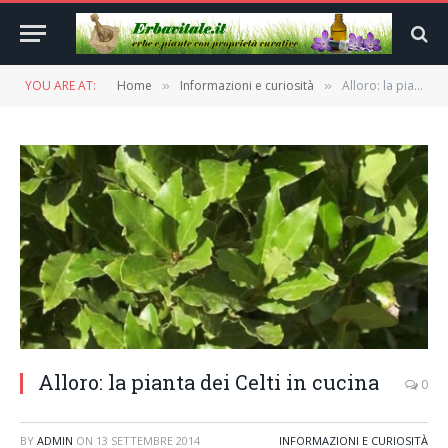
YOU ARE AT:
Home
Informazioni e curiosità
Alloro: la pianta dei Celti in cucina
»
»
Alloro: la pianta dei Celti in cucina
0
BY
ADMIN
ON
13 SETTEMBRE 2014
INFORMAZIONI E CURIOSITÀ