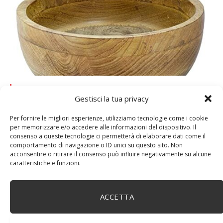
DM House Insalatiera grande in legno di mango, XXL,
24,5cm Ø x 9,5 cm di altezza, finitura a cera naturale
Gestisci la tua privacy
senza vernice artificiale. Fatto a mano, stile e design
unici.
Per fornire le migliori esperienze, utilizziamo tecnologie come i cookie
per memorizzare e/o accedere alle informazioni del dispositivo. Il
consenso a queste tecnologie ci permetterà di elaborare dati come il
comportamento di navigazione o ID unici su questo sito. Non
acconsentire o ritirare il consenso può influire negativamente su alcune
caratteristiche e funzioni.
ACCETTA