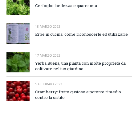
Cerfoglio: bellezza e quaresima
18 MARZO 2023
Erbe in cucina: come riconoscerle ed utilizzarle
17 MARZO 2023
Yerba Buena, una pianta con molte proprietà da
coltivare nel tuo giardino
5 FEBBRAIO 2023
Cramberry: frutto gustoso e potente rimedio
contro la cistite